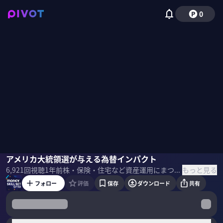
0
尾河眞樹
アメリカ大統領選が与える為替インパクト
国山ハセン
もっと見る
6,921
回視聴
1年前
株・保険・住宅など資産運用にまつわるスキルセットを一流のプロの講義を受けて学ぶMONEY SKILL SETの応用編。今回はソニーフィナンシャルグループ・チーフアナリストの尾河眞樹氏を講師に招いて激動する為替相場の読み解き方について学ぶ ＜ゲスト＞ 尾河眞樹（ソニーフィナンシャルグループ 執行役員 チーフアナリスト）
フォロー
評価
保存
ダウンロード
共有