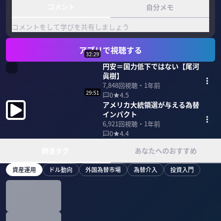
コメント
自分メモ
コメントをして学びを共有しましょう
アプリで視聴する
32:29
円安＝国力低下ではない【尾河
眞樹】
7,848
回視聴・
1年前
29:51
0
4.5
アメリカ大統領選が与える為替
インパクト
6,921
回視聴・
1年前
0
4.4
関連タグ
あなたへのおすすめ
資産運用
ドル動向
外国為替市場
為替介入
投資入門