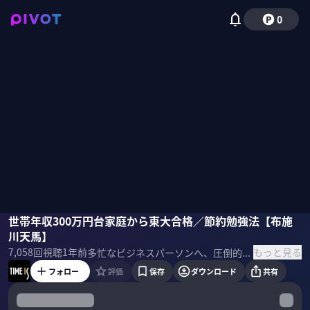
0
布施川天馬
世帯年収300万円台家庭から東大合格／節約勉強法【布施
川天馬】
もっと見る
7,058
回視聴
1年前
多忙なビジネスパーソンへ、圧倒的な成果を上げている著名人が時間術のヒントを提供する「TIME IS」。今回は、世帯年収300万円台の家庭から東大に合格した布施川天馬さんに「お金と時間を節約する勉強法」を聞く。 ＜ゲスト＞ 布施川天馬 東大生ライター ＜参考書籍＞ 布施川天馬『東大式節約勉強法』
フォロー
評価
保存
ダウンロード
共有