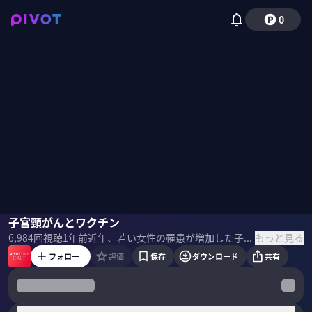
0
木下喬弘
子宮頸がんとワクチン
古村比呂
野嶋紗己子
もっと見る
6,984
回視聴
1年前
近年、若い女性の罹患が増加した子宮頸がん。HPVワクチンのキャッチアップ接種１回目の期限が11月28日に迫る今、子宮頸がんとそのワクチン接種の重要性について、医師の木下喬弘と子宮頸がんサバイバーの俳優・古村比呂に話を聞いた。
フォロー
評価
保存
ダウンロード
共有