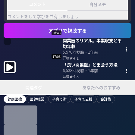
コメント
自分メモ
コメントをして学びを共有しましょう
アプリで視聴する
30:45
開業医のリアル。事業収支と平
均年収
5,570
回視聴・
1年前
17:06
0
4.1
「良い開業医」と出会う方法
6,538
回視聴・
1年前
0
4.3
関連タグ
あなたへのおすすめ
健康医療
医師職業
子育て術
子育て支援
会話術