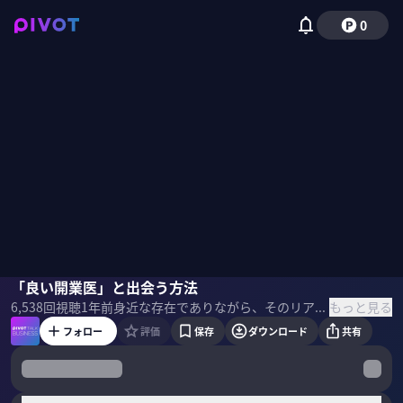
0
松永正訓
「良い開業医」と出会う方法
佐々木紀彦
もっと見る
6,538
回視聴
1年前
身近な存在でありながら、そのリアルは知られていない開業医。開業するにはいくらかかるのか？毎月の収支は？平均年齢と平均年収は？どんな日常を送っているのか？『開業医の正体』の著者である小児外科医の松永正訓氏に聞いた。
フォロー
評価
保存
ダウンロード
共有