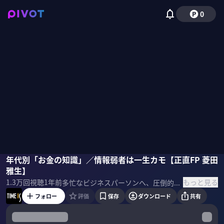
0
菱田雅生
年代別「お金の知識」／情報弱者は一生カモ【正直FP 菱田
雅生】
もっと見る
1.3万
回視聴
1年前
多忙なビジネスパーソンへ、圧倒的な成果を上げている著名人が時間術のヒントを提供する「TIME IS」。今回は、正直FPの菱田雅生さんに、20代〜70代以上までの年代別「知っておくべきお金の知識」を聞く。 ＜ゲスト＞ 菱田雅生 正直FP ＜参考書籍＞ 菱田雅生『一生迷わないお金の選択』
フォロー
評価
保存
ダウンロード
共有