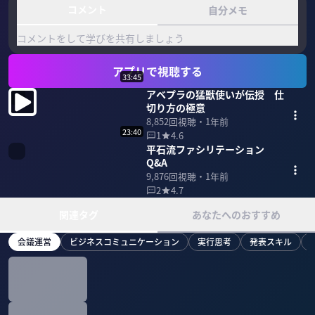
コメント
自分メモ
コメントをして学びを共有しましょう
アプリで視聴する
33:45
アベプラの猛獣使いが伝授 仕
切り方の極意
8,852
回視聴・
1年前
23:40
1
4.6
平石流ファシリテーション
Q&A
9,876
回視聴・
1年前
2
4.7
関連タグ
あなたへのおすすめ
会議運営
ビジネスコミュニケーション
実行思考
発表スキル