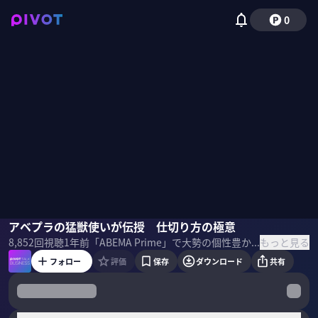
0
平石直之
アベプラの猛獣使いが伝授 仕切り方の極意
野嶋紗己子
もっと見る
8,852
回視聴
1年前
「ABEMA Prime」で大勢の個性豊かな出演者と議論を進めるテレビ朝日アナウンサーの平石直之氏。ビジネスパーソンこそ、会議でのファシリテーターをやるべき理由、そして議論を進める上での心得を聞いた。 ＜ゲスト＞ 平石直之｜テレビ朝日アナウンサー 1974年大阪府松原市生まれ。早稲田大学政治経済学部を卒業後、97年テレビ朝日入社。 「グッド！モーニング」「ABEMA Prime」等番組でのファシリテーションが話題となり「アベプラの猛獣使い」とも呼ばれる。著書『超ファシリテーションカ」など。 ＜目次＞
フォロー
評価
保存
ダウンロード
共有