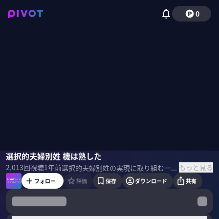
0
井田奈穂
選択的夫婦別姓 機は熟した
もっと見る
2,013
回視聴
1年前
選択的夫婦別姓の実現に取り組む一般社団法人あすには 代表理事の井田奈穂氏。 選択的夫婦別姓は本当に必要なのか。 ＜ゲスト＞ 井田奈穂｜一般社団法人 あすには 代表理事 早稲田大学卒業後、会社員として働く傍ら再婚で改姓と旧姓使用の限界を経験。 2018年法改正を求める事者団体「選択的夫婦別姓・全国陳情アクション」創設し、全国の地方議会・国会へ陳情。 2023年約700名のメンバーが所属する団体を法人化し、一般社団法人あすには代表理事に。 ▼一般社団法人あすには 自民党総裁選 選択的夫婦別姓アンケート結果 高市 早苗 議員、小泉 進次郎 議員、上川 陽子 議員、河野 太郎 議員、石破 茂 議員から回答 （9月19日現在）
フォロー
評価
保存
ダウンロード
共有