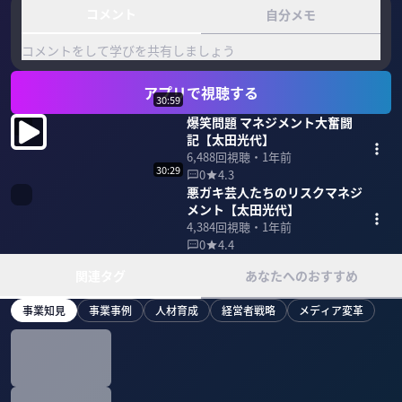
コメント
自分メモ
コメントをして学びを共有しましょう
アプリで視聴する
30:59
爆笑問題 マネジメント大奮闘
記【太田光代】
6,488
回視聴・
1年前
30:29
0
4.3
悪ガキ芸人たちのリスクマネジ
メント【太田光代】
4,384
回視聴・
1年前
0
4.4
関連タグ
あなたへのおすすめ
事業知見
事業事例
人材育成
経営者戦略
メディア変革