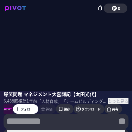
0
太田光代
爆笑問題 マネジメント大奮闘記【太田光代】
坡山里帆
もっと見る
6,488
回視聴
1年前
「人材育成」「チームビルディング」などマネジメントの在り方に変化が生まれつつある今、新時代のマネジメントに必要なスキルセットをプロフェッショナルから学ぶ。爆笑問題など数々の人気芸人を輩出してきたタイタン・太田光代氏のマネジメント史を紐解きながら哲学を伺う。 ＜ゲスト＞ 太田光代（タイタン代表取締役） X▷
フォロー
評価
保存
ダウンロード
共有