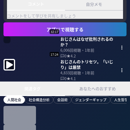
コメント
自分メモ
コメントをして学びを共有しましょう
アプリで視聴する
32:17
おじさんはなぜ批判されるの
か？
6,006
回視聴・
1年前
17:24
0
4.2
おじさんのトリセツ。「いじ
り」は厳禁
4,833
回視聴・
1年前
0
4.1
関連タグ
あなたへのおすすめ
人間社会
社会構造分析
会話術
ジェンダーギャップ
人生哲学