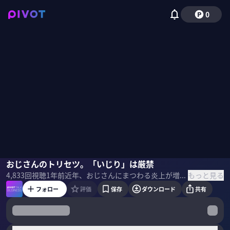
0
大室正志
おじさんのトリセツ。「いじり」は厳禁
岡本純子
佐々木紀彦
もっと見る
4,833
回視聴
1年前
近年、おじさんにまつわる炎上が増えている。なぜ、おじさんへの批判が強いのか？そして、おじさん批判への反発も強いのか？どうすれば幸せなおじさんになれるのか？産業医の大室正志氏、コミュニケーション戦略研究家の岡本純子氏とともに、「おじさんと現代社会」を考える。 ＜ゲスト＞ 岡本純子／コミュニケーション戦略研究家 読売新聞経済部記者、電通パブリックリレーションズコンサルタントを経て、株式会社グローコム代表取締役社長。 早稲田大学政経学部政治学科卒、英ケンブリッジ大学院国際関係学修士、元・米MIT（マサチューセッツ工科大学）比較メディア学客員研究員。 企業やビジネスプロフェッショナルの「コミュ力」強化を支援するスペシャリスト。著書に「世界最高の話し方」「世界一孤独な日本のオジサン」など。 大室正志／産業医 産業医科大学医学部医学科卒業。ジョンソン・エンド・ジョンソン株式会社統括産業医、医療法人社団同友会産業医室を経て現職。メンタルヘルス対策、インフルエンザ対策、生活習慣病対策など企業における健康リスク軽減にも従事する。現在、日系大手企業、外資系企業、ベンチャー企業、独立行政法人など約30社の産業医を担当。著書に『産業医が見る過労自殺企業の内側』。
フォロー
評価
保存
ダウンロード
共有