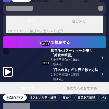
コメント
自分メモ
コメントをして学びを共有しましょう
アプリで視聴する
44:45
世界No.1フーディーが説く
「美食の教養」
3,943
回視聴・
1年前
22:13
0
4.4
「日本の食」が世界で稼ぐ方法
5,340
回視聴・
1年前
0
4.3
関連タグ
あなたへのおすすめ
食品ビジネス
ホスピタリティ戦略
食文化
食品飲料戦略
地域