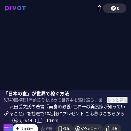
0
浜田岳文
「日本の食」が世界で稼ぐ方法
塩野誠
佐々木紀彦
もっと見る
5,340
回視聴
1年前
美食を求めて世界中を駆け巡る、世界No.1フーディーの浜田岳文氏。本物の美食家と偽物の美食家の違いは何か？美食の教養をどう磨けばいいのか？日本の食はなぜ世界でこれほど高く評価されるのか？「美食の教養」について聞いた。
浜田岳文氏の著書『美食の教養: 世界一の美食家が知ってい
ること』を抽選で10名様にプレゼント ご応募はこちらから
（締切 9/14（土） 10:00）
フォロー
評価
保存
ダウンロード
共有