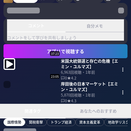
コメント
自分メモ
コメントをして学びを共有しましょう
アプリで視聴する
37:23
米国大統領選と存亡の危機【エ
ミン・ユルマズ】
6,963
回視聴・
1年前
23:05
0
4.2
岸田後の日本マーケット【エミ
ン・ユルマズ】
5,870
回視聴・
1年前
0
4.3
関連タグ
あなたへのおすすめ
国際情勢
関税衝撃
トランプ経済
資本主義変革
地政学リスク