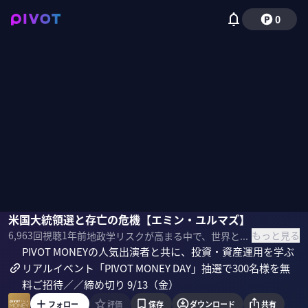
0
エミン・ユルマズ
米国大統領選と存亡の危機【エミン・ユルマズ】
佐々木紀彦
もっと見る
6,963
回視聴
1年前
地政学リスクが高まる中で、世界と日本のマーケットはどう動くのか？大統領選の分析を含めて、米国と日本の経済・マーケットをエコノミストのエミン・ユルマズ氏に展望してもらった。 ＜ゲスト＞ エミン・ユルマズ｜エコノミスト トルコ・イスタンブール出身。16歳で国際生物学オリンピックの世界チャンピオンに。1997年に日本に留学。1年後に東京大学理科一類に合格、その後同大学院で生命工学修士を取得。2006年野村證券入社、投資銀行部門、機関投資家営業部門に携わった後、複眼経済塾の取締役・塾頭を経て、現在各種メディアとSNSで情報発信中。 ＜参考書籍＞ 『無敵の日本経済！ 株とゴールドの「先読み」投資術』
PIVOT MONEYの人気出演者と共に、投資・資産運用を学ぶ
リアルイベント「PIVOT MONEY DAY」抽選で300名様を無
料ご招待／／締め切り 9/13（金）
フォロー
評価
保存
ダウンロード
共有