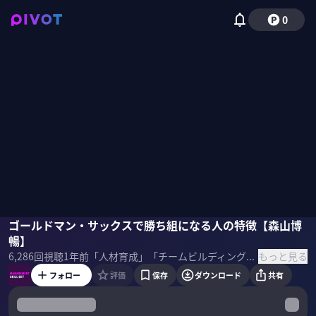
0
森山博暢
ゴールドマン・サックスで勝ち組になる人の特徴【森山博
坡山里帆
暢】
もっと見る
6,286
回視聴
1年前
「人材育成」「チームビルディング」などマネジメントの在り方に変化が生まれつつある今、新時代のマネジメントに必要なスキルセットをプロフェッショナルから学ぶ。ゴールドマンサックス証券で金利トレーディング部長を務めた森山博暢氏が明かす超エリート企業で勝ち組になる人材の特徴とは？
フォロー
評価
保存
ダウンロード
共有