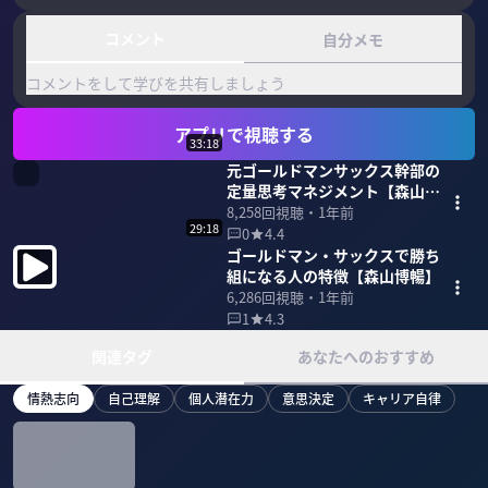
コメント
自分メモ
コメントをして学びを共有しましょう
アプリで視聴する
33:18
元ゴールドマンサックス幹部の
定量思考マネジメント【森山博
暢】
8,258
回視聴・
1年前
29:18
0
4.4
ゴールドマン・サックスで勝ち
組になる人の特徴【森山博暢】
6,286
回視聴・
1年前
1
4.3
関連タグ
あなたへのおすすめ
情熱志向
自己理解
個人潜在力
意思決定
キャリア自律