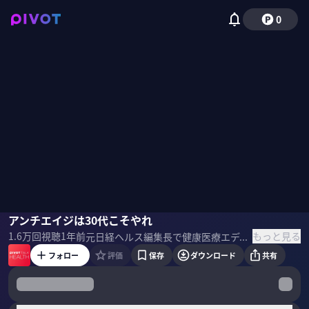
0
西沢邦浩
アンチエイジは30代こそやれ
もっと見る
1.6万
回視聴
1年前
元日経ヘルス編集長で健康医療エディターの西沢邦浩氏をゲストに迎え、「エイジングスロー」や若さを保つ食事、睡眠について聞いた。 ＜ゲスト＞ 西沢邦浩｜健康医療ライター 早稲田大学卒。小学館を経て、91年日経BP入社。2014年日経BP総研マーケティング戦略研究所上席研究員、2018年より日経BP総研 メディカル・ヘルスラボ客員研究員。 著書に『日本人のための科学的に正しい食事術』など。 西沢邦浩『日本人のための科学的に正しい食事術』三笠書房
フォロー
評価
保存
ダウンロード
共有