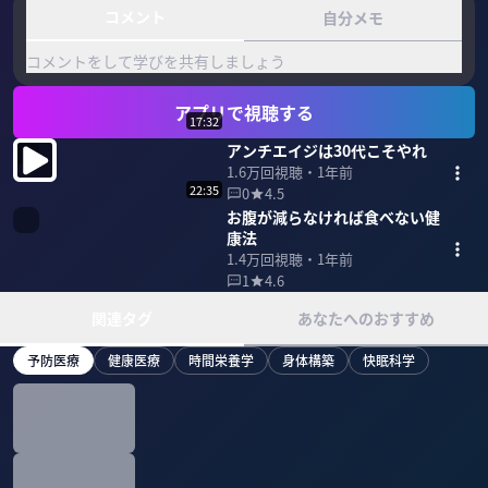
コメント
自分メモ
コメントをして学びを共有しましょう
アプリで視聴する
17:32
アンチエイジは30代こそやれ
1.6万
回視聴・
1年前
22:35
0
4.5
お腹が減らなければ食べない健
康法
1.4万
回視聴・
1年前
1
4.6
関連タグ
あなたへのおすすめ
予防医療
健康医療
時間栄養学
身体構築
快眠科学