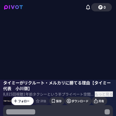
0
小川嶺
タイミーがリクルート・メルカリに勝てる理由【タイミー
佐々木紀彦
代表 小川嶺】
もっと見る
8,815
回視聴
1年前
タクシーという半プライベート空間を舞台に、PIVOT MC陣が企業トップへ独占インタビュー。普段とは違う環境の中で「会社の変革」「新サービスの開始」「新社長誕生」など、経営者の生の声を引き出す。 ＜ゲスト＞ ・タイミー代表 小川嶺 1997年4月13日生まれ。2017年8月にアパレル関連事業の株式会社Recolleを立ち上げるも1年で事業転換を決意。2018年8月よりスキマバイトアプリ「タイミー」を開始。Forbes JAPAN発表の「日本の起業家ランキング2024」では2位にランクインする。 ＜目次＞
フォロー
評価
保存
ダウンロード
共有