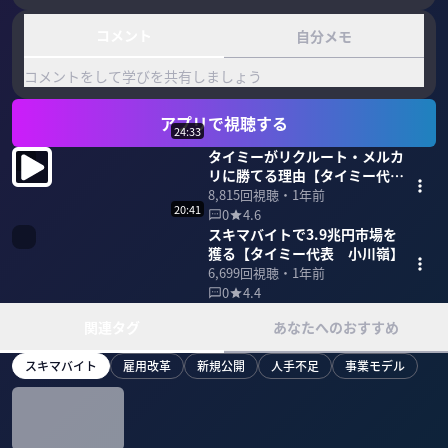
コメント
自分メモ
コメントをして学びを共有しましょう
アプリで視聴する
24:33
タイミーがリクルート・メルカ
リに勝てる理由【タイミー代
表 小川嶺】
8,815
回視聴・
1年前
20:41
0
4.6
スキマバイトで3.9兆円市場を
獲る【タイミー代表 小川嶺】
6,699
回視聴・
1年前
0
4.4
関連タグ
あなたへのおすすめ
スキマバイト
雇用改革
新規公開
人手不足
事業モデル