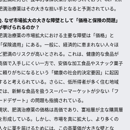
肥満治療薬はその大きな担い手となると予測されている。
Q. なぜ市場拡大の大きな障壁として「価格と保険の問題」
が挙げられるのか？
肥満治療薬の市場拡大における主要な障壁は「価格」と
「保険適用」にある。一般に、経済的に恵まれない人々ほ
ど肥満のリスクが高いとされる。これは、健康的な食品が
高価で入手しにくい一方で、安価な加工食品やスナック菓子
に頼りがちになるという「健康の社会的決定要因」に起因
すると考えられている。さらに、低所得者が多く住む地域
では、新鮮な食品を扱うスーパーマーケットが少ない「フ
ードデザート」の問題も指摘されている。
現状、肥満治療薬の価格は高価であり、富裕層が主な購買層
を形成している。しかし、市場を真に拡大し、より多くの
人々に薬を届けるためには、この高薬価が大きな壁とな