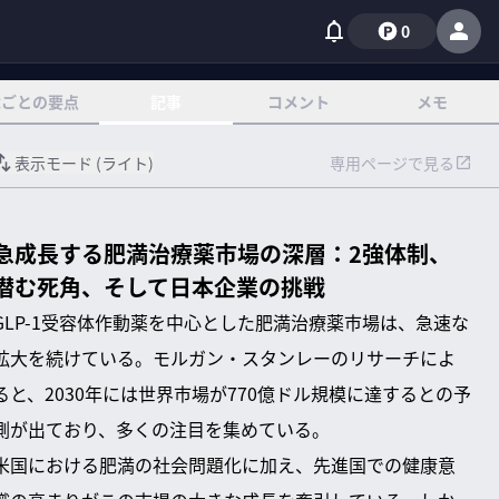
0
章ごとの要点
記事
コメント
メモ
表示モード (
ライト
)
専用ページで見る
急成長する肥満治療薬市場の深層：2強体制、
潜む死角、そして日本企業の挑戦
GLP-1受容体作動薬を中心とした肥満治療薬市場は、急速な
拡大を続けている。モルガン・スタンレーのリサーチによ
ると、2030年には世界市場が770億ドル規模に達するとの予
測が出ており、多くの注目を集めている。
米国における肥満の社会問題化に加え、先進国での健康意