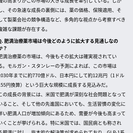
識の高まりがこの市場の大きな成長を牽引している。しか
し、その急速な成長の裏側には、薬の価格、保険適用、そ
して製薬会社の競争構造など、多角的な視点から考察すべき
複雑な課題が存在する。
Q. 肥満治療薬市場は今後どのように拡大する見通しなの
か？
肥満治療薬の市場は、今後もその拡大は確実視されてい
る。モルガン・スタンレーの予測によれば、この市場は
2030年までに約770億ドル、日本円にして約12兆円（1ドル
155円換算）という巨大な規模に成長する見込みだ。
この成長の背景には、米国で肥満が深刻な社会問題となって
いること、そして他の先進国においても、生活習慣の変化に
伴い肥満人口が増加傾向にあるため、需要が今後も高まって
いくことが挙げられる。特に米国では、国民病とも称され
る肥満に対し、抜本的な解決策が求められており、GLP-1系