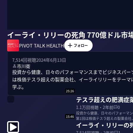
イーライ・リリーの死角 770億ドル市
PIVOT TALK HEALTH
フォロー
7,514
回視聴
2024年6月13日
市川衛
投資から健康、日々のパフォーマンスまでビジネスパーソンに
は株価テスラ超えの製薬会社、イーライリリーをテーマ
学ぶ。
25:26
テスラ超えの肥満症
1.1万
回視聴・
2年前
0
投資から健康、日々のパフォーマンス
15:46
第1回は株価テスラ超えの製薬会社
イーライ・リリーの死
の仕組...
7,514
回視聴・
2年前
1