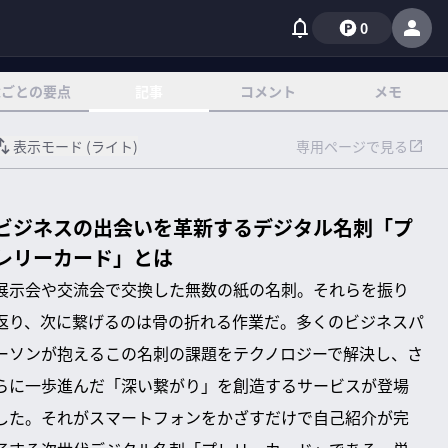
0
章ごとの要点
記事
コメント
メモ
表示モード (
ライト
)
専用ページで見る
ビジネスの出会いを革新するデジタル名刺「プ
レリーカード」とは
展示会や交流会で交換した無数の紙の名刺。それらを振り
返り、次に繋げるのは骨の折れる作業だ。多くのビジネスパ
ーソンが抱えるこの名刺の課題をテクノロジーで解決し、さ
らに一歩進んだ「深い繋がり」を創造するサービスが登場
した。それがスマートフォンをかざすだけで自己紹介が完