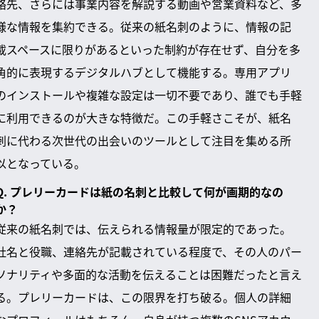
絡先、さらには事業内容を解説する動画や営業資料など、多
様な情報を集約できる。従来の紙名刺のように、情報の記
載スペースに限りがあるといった制約が存在せず、自分を多
角的に表現するデジタルハブとして機能する。専用アプリ
のインストールや複雑な設定は一切不要であり、誰でも手軽
に利用できるのが大きな特徴だ。この手軽さこそが、紙名
刺に代わる次世代の出会いのツールとして注目を集める所
以となっている。
Q. プレリーカードは紙の名刺と比較して何が画期的なの
か？
従来の紙名刺では、伝えられる情報量が限定的であった。
社名と役職、連絡先が記載されている程度で、その人のパー
ソナリティや多面的な活動を伝えることは困難だったと言え
る。プレリーカードは、この限界を打ち破る。個人の詳細