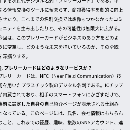
了する次世代デジタル名刺「プレリーカード」である。単
なる情報交換のツールに留まらず、商談獲得率を劇的に向上
させたり、これまでの名刺交換では想像もつかなかったコミ
ュニティを生み出したりと、その可能性は無限大に広がる。
今回は、このプレリーカードがビジネスのあり方をどのよ
うに変革し、どのような未来を描いているのか、その全貌
を深掘りする。
Q. プレリーカードはどのようなサービスか？
プレリーカードは、NFC（Near Field Communication）技
術を用いたプラスチック製のデジタル名刺である。ICチップ
が内蔵されており、相手のスマートフォンにかざすだけで、
事前に設定した自身の自己紹介ページが表示される仕組み
となっている。このページには、氏名、会社情報はもちろん
のこと、これまでの経歴、趣味、複数のSNSアカウント、連