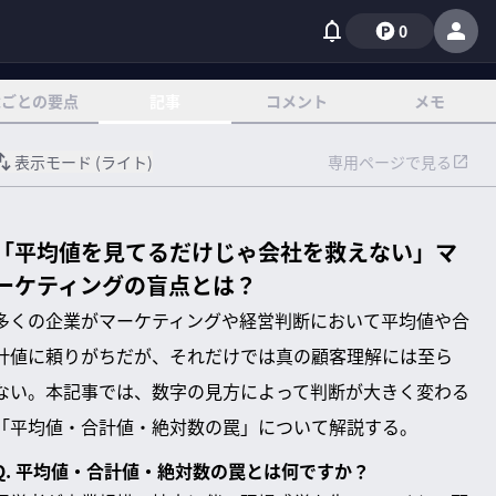
0
章ごとの要点
記事
コメント
メモ
表示モード (
ライト
)
専用ページで見る
「平均値を見てるだけじゃ会社を救えない」マ
ーケティングの盲点とは？
多くの企業がマーケティングや経営判断において平均値や合
計値に頼りがちだが、それだけでは真の顧客理解には至ら
ない。本記事では、数字の見方によって判断が大きく変わる
「平均値・合計値・絶対数の罠」について解説する。
Q. 平均値・合計値・絶対数の罠とは何ですか？