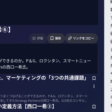
希⑥】
評価
保存
リンクをコピー
ができるのか。P＆G、ロクシタン、スマートニュー
ersの西口一希氏。
た、マーケティングの「3つの共通課題」
うまくつなげることができるのか。P＆G、ロクシタン、スマート
たStrategy Partnersの西口一希氏。310社のコンサル...
い定義方法【西口一希②】