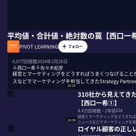
平均値・合計値・絶対数の罠【西口一
PIVOT LEARNING
フォロー
6,077
回視聴
2024年2月26日
西口一希
佐々木紀彦
経営とマーケティングをどうすればうまくつなげること
スなどでマーケティングを担当してきたStrategy Partn
25:29
310社から見えてき
【西口一希①】
4.4万
回視聴・
2年前
4
経営とマーケティングをどうすれば
24:39
ニュースなどでマーケティングを担当してき
ロイヤル顧客の正し