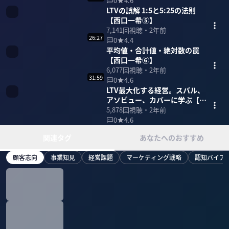
0
4.6
LTVの誤解 1:5と5:25の法則
【西口一希⑤】
7,141
回視聴・
2年前
26:27
0
4.4
平均値・合計値・絶対数の罠
【西口一希⑥】
6,077
回視聴・
2年前
31:59
0
4.6
LTV最大化する経営。スバル、
アソビュー、カバーに学ぶ【西
口一希⑦】
5,878
回視聴・
2年前
0
4.6
関連タグ
あなたへのおすすめ
顧客志向
事業知見
経営課題
マーケティング戦略
認知バイア