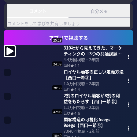
コメント
自分メモ
コメントをして学びを共有しましょう
アプリで視聴する
25:29
310社から見えてきた、マーケ
ティングの「3つの共通課題」
【西口一希①】
4.4万
回視聴・
2年前
24:39
4
4.1
ロイヤル顧客の正しい定義方法
【西口一希②】
1.5万
回視聴・
2年前
28:33
1
4.4
2割のロイヤル顧客が8割の利
益をもたらす【西口一希③】
1.1万
回視聴・
2年前
42:03
2
4.6
顧客構造の可視化 5segs
9segs【西口一希④】
7,040
回視聴・
2年前
18:49