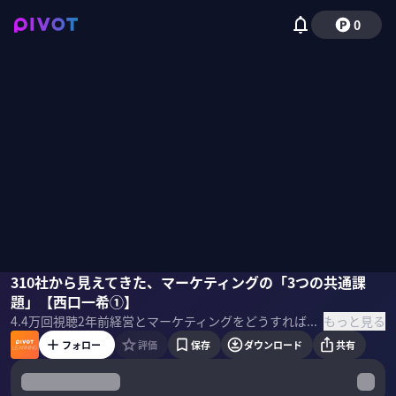
0
西口一希
310社から見えてきた、マーケティングの「3つの共通課
佐々木紀彦
題」【西口一希①】
もっと見る
4.4万
回視聴
2年前
経営とマーケティングをどうすればうまくつなげることができるのか。P＆G、ロクシタン、スマートニュースなどでマーケティングを担当してきたStrategy Partnersの西口一希氏。310社のコンサルで培ったマーケティングメソッドを学ぶ。 ＜目次＞
フォロー
評価
保存
ダウンロード
共有