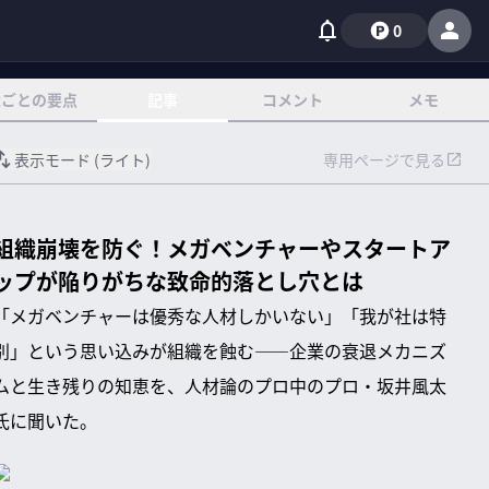
0
章ごとの要点
記事
コメント
メモ
表示モード (
ライト
)
専用ページで見る
組織崩壊を防ぐ！メガベンチャーやスタートア
ップが陥りがちな致命的落とし穴とは
「メガベンチャーは優秀な人材しかいない」「我が社は特
別」という思い込みが組織を蝕む——企業の衰退メカニズ
ムと生き残りの知恵を、人材論のプロ中のプロ・坂井風太
氏に聞いた。