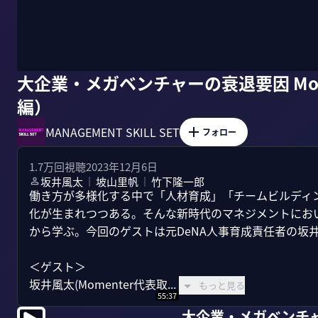
大企業・メガベンチャーの衰退要因 Mo
編）
MANAGEMENT SKILL SET
フォロー
1.7万
回視聴
2023年12月6日
坂井風太
坡山里帆
竹下隆一郎
｜
｜
働き方が多様化する中で「人材育成」「チームビルディ
化が生まれつつある。そんな新時代のマネジメントにお
から学ぶ。今回のゲストは元DeNA人事育成責任者の坂井
＜ゲスト＞

坂井風太(Momenter代表取...
もっと見る
55:37
大企業・メガベンチャ