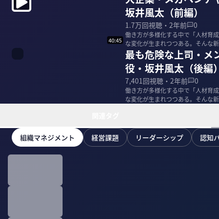
坂井風太（前編）
1.7万
回視聴・
2年前
0
働き方が多様化する中で「人材育成
40:45
な変化が生まれつつある。そんな新
最も危険な上司・メンタ
ナルたちから学ぶ...
役・坂井風太（後編
7,401
回視聴・
2年前
0
働き方が多様化する中で「人材育成
な変化が生まれつつある。そんな新
ナルたちから学ぶ...
関連タグ
組織マネジメント
経営課題
リーダーシップ
認知