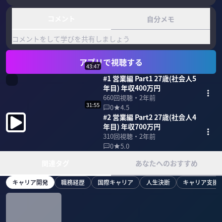
コメント
自分メモ
コメントをして学びを共有しましょう
アプリで視聴する
43:47
#1 営業編 Part1 27歳(社会人5
年目) 年収400万円
660
回視聴・
2年前
31:55
0
4.5
#2 営業編 Part2 27歳(社会人4
年目) 年収700万円
310
回視聴・
2年前
0
5.0
関連タグ
あなたへのおすすめ
キャリア開発
職務経歴
国際キャリア
人生決断
キャリア支援