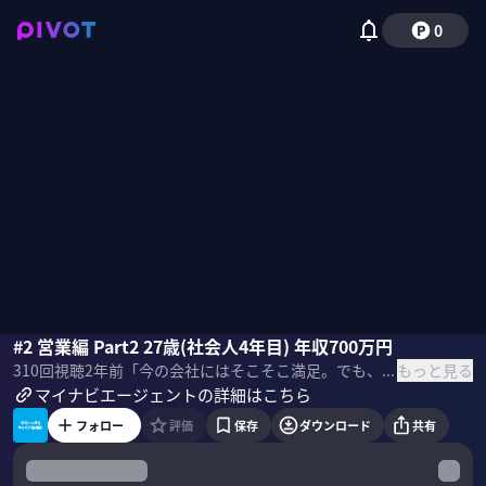
0
千本佳奈子
#2 営業編 Part2 27歳(社会人4年目) 年収700万円
国山ハセン
もっと見る
310
回視聴
2年前
「今の会社にはそこそこ満足。でも、将来のキャリアのためには今から転職活動をしたほうがいい？」そんな悩める20代ビジネスパーソン3人がマイナビエージェントが誇るキャリアアドバイザーにガチンコ生相談！転職すべきか、現職にとどまるべきか？じっくり話を聞いて導き出したプロの答えとは？計5回配信の第2弾【sponsored】
マイナビエージェントの詳細はこちら
フォロー
評価
保存
ダウンロード
共有