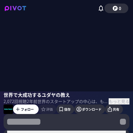
0
MEGURU
世界で大成功するユダヤの教え
詩雷プリオン
本田圭佑
国山ハセン
もっと見る
2,072
回視聴
2年前
世界のスタートアップの中心は、もはやシリコンバレーではない！ 本田圭佑氏が注目するインドや中東、世界のビジネスシーンをPIVOTが代理取材！ 極東の孤島に生きる日本人の意識を開き、変化・挑戦へ導く羅針盤。 ＜目次＞
フォロー
評価
保存
ダウンロード
共有